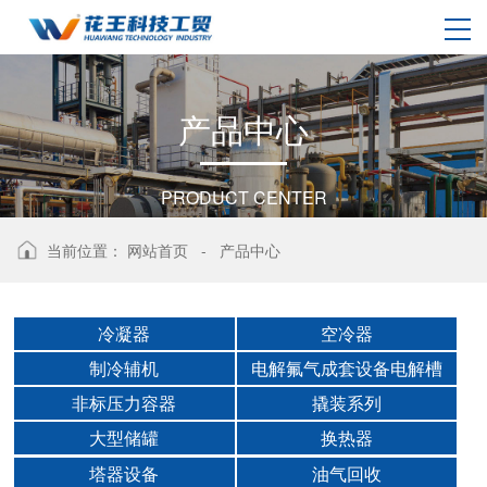
产
品
中
心
PRODUCT CENTER
当前位置：
网站首页
-
产品中心
冷凝器
空冷器
制冷辅机
电解氟气成套设备电解槽
非标压力容器
撬装系列
大型储罐
换热器
塔器设备
油气回收