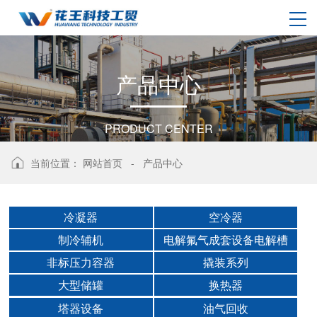
产
品
中
心
PRODUCT CENTER
当前位置：
网站首页
-
产品中心
冷凝器
空冷器
制冷辅机
电解氟气成套设备电解槽
非标压力容器
撬装系列
大型储罐
换热器
塔器设备
油气回收